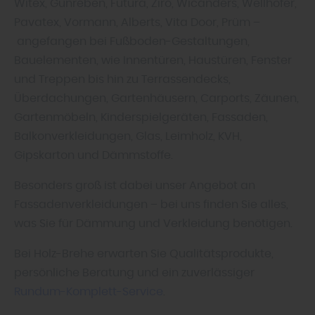
Witex, Gunreben, Futura, Ziro, Wicanders, Wellhöfer,
Pavatex, Vormann, Alberts, Vita Door, Prüm –
angefangen bei Fußboden-Gestaltungen,
Bauelementen, wie Innentüren, Haustüren, Fenster
und Treppen bis hin zu Terrassendecks,
Überdachungen, Gartenhäusern, Carports, Zäunen,
Gartenmöbeln, Kinderspielgeräten, Fassaden,
Balkonverkleidungen, Glas, Leimholz, KVH,
Gipskarton und Dämmstoffe.
Besonders groß ist dabei unser Angebot an
Fassadenverkleidungen – bei uns finden Sie alles,
was Sie für Dämmung und Verkleidung benötigen.
Bei Holz-Brehe erwarten Sie Qualitätsprodukte,
persönliche Beratung und ein zuverlässiger
Rundum-Komplett-Service
.