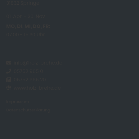
31832
Springe
01. Apr.
30. Nov.
MO
DI
MI
DO
FR
07:00
15:30 Uhr
info@holz-brehe.de
05752 965 0
05752 965 20
www.holz-brehe.de
Impressum
Datenschutzerklärung