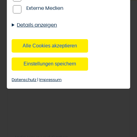
anonymen Erhebung von Statistiken sowie
Externe Medien
solche, die zur Ausspielung und Anzeige
Ante-Holz
Garten
Spielgeräte
personalisierter Inhalte auch nach dem
Details anzeigen
Besuch unserer Webseite eingesetzt werden
können. Durch unsere Cookie-Einstellungen
können Sie selbst entscheiden, ob und welche
Alle Cookies akzeptieren
Cookies Sie zulassen möchten. Bitte beachten
Sie, dass anhand Ihrer getätigten
Einstellungen speichern
Einstellungen eventuell nicht alle Leistungen
auf der Webseite zur Verfügung stehen
Datenschutz
|
Impressum
können. Ihre Einwilligung können Sie jederzeit
widerrufen und in den Cookie-Einstellungen
entsprechend ändern. In unseren
Datenschutzhinweisen
finden Sie weitere
entsprechende Informationen.