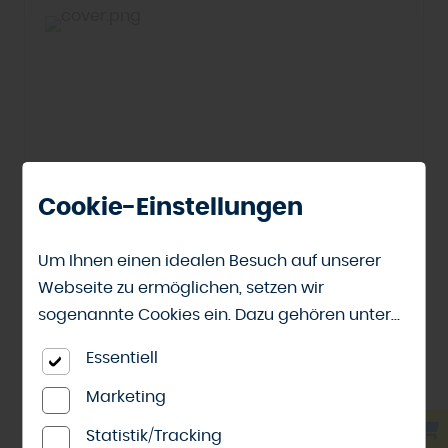
Cookie-Einstellungen
Um Ihnen einen idealen Besuch auf unserer
Webseite zu ermöglichen, setzen wir
sogenannte Cookies ein. Dazu gehören unter
anderem Cookies, die für die Steuerung und
Essentiell
Ante-Holz Gartenbereich
den reibungslosen Betrieb unserer
Ante-Holz Gartenbereich - Terrassen,
kommerziellen Unternehmensseite notwendig
Marketing
Terrassendielen, Spielgeräte, Carports,
sind. Zusätzlich verwenden wir Cookies zur
Statistik/Tracking
Gartenhäuser