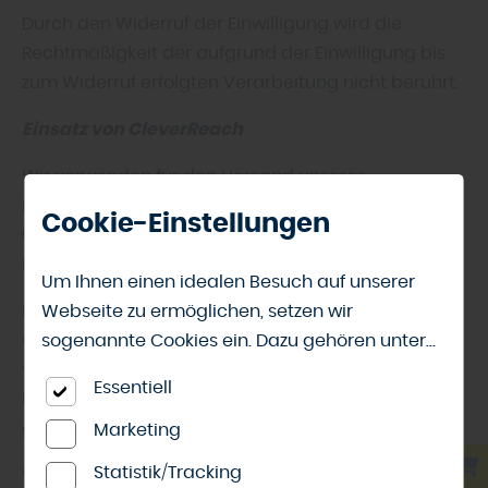
Durch den Widerruf der Einwilligung wird die
Rechtmäßigkeit der aufgrund der Einwilligung bis
zum Widerruf erfolgten Verarbeitung nicht berührt.
Einsatz von CleverReach
Wir verwenden für den Versand unseres
Newsletters das E-Mail-Tool CleverReach
Cookie-Einstellungen
(CleverReach GmbH & Co. KG, Mühlenstr. 43, 26180
Rastede, Deutschland).
Um Ihnen einen idealen Besuch auf unserer
Webseite zu ermöglichen, setzen wir
Dazu werden die von Ihnen angegeben Daten an
sogenannte Cookies ein. Dazu gehören unter
CleverReach weitergegeben und von dieser
anderem Cookies, die für die Steuerung und
verarbeitet. Über dieses Tool haben wir die
Essentiell
den reibungslosen Betrieb unserer
Möglichkeit, auszuwerten, wie die Newsletter
kommerziellen Unternehmensseite notwendig
geöffnet und benutzt werden.
Marketing
sind. Zusätzlich verwenden wir Cookies zur
Statistik/Tracking
Wir haben mit CleverReach einen Vertrag zur
anonymen Erhebung von Statistiken sowie