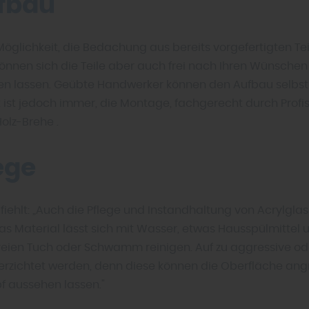
fbau
Möglichkeit, die Bedachung aus bereits vorgefertigten Tei
können sich die Teile aber auch frei nach Ihren Wünschen
en lassen. Geübte Handwerker können den Aufbau selbs
ist jedoch immer, die Montage, fachgerecht durch Profis
Holz-Brehe .
ege
iehlt: „Auch die Pflege und Instandhaltung von Acrylglas 
Das Material lässt sich mit Wasser, etwas Hausspülmittel
reien Tuch oder Schwamm reinigen. Auf zu aggressive o
 verzichtet werden, denn diese können die Oberfläche ang
f aussehen lassen."