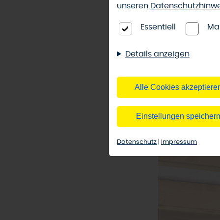
unseren
Datenschutzhinw
geeignet. Sie t
hohe Hagelbest
Essentiell
Ma
vor Vergilbung e
Holtensen.
Details anzeigen
Alle Cookies akzeptiere
Einstellungen speicher
Datenschutz
|
Impressum