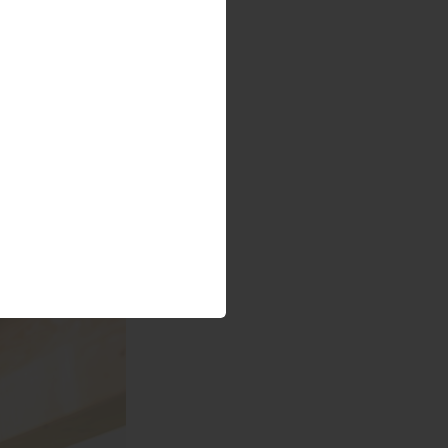
, haben eine
en dank Schutz
al - Klein