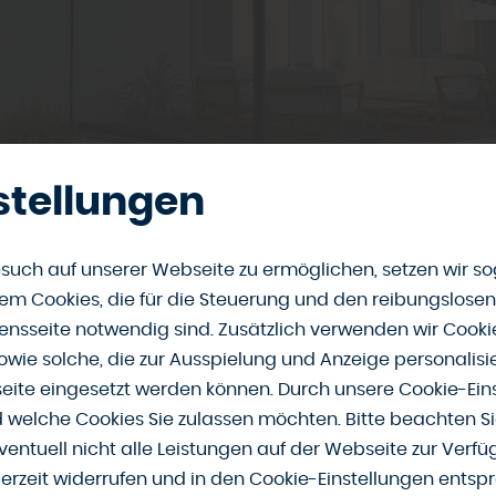
stellungen
ünstige und vielseitig einsetzbare Lösung, um Ihre Terras
u können, bietet eine Überdachung aus Acrylglas, so emp
such auf unserer Webseite zu ermöglichen, setzen wir so
olz-Brehe in Auetal - Klein Holtensen.
m Cookies, die für die Steuerung und den reibungslosen
nsseite notwendig sind. Zusätzlich verwenden wir Cook
las der Allrounder
owie solche, die zur Ausspielung und Anzeige personalisi
ite eingesetzt werden können. Durch unsere Cookie-Eins
d welche Cookies Sie zulassen möchten. Bitte beachten Si
et sich hervorragend als Bedachung für Ihre bestehende
ventuell nicht alle Leistungen auf der Webseite zur Verf
ibt zahlreiche Farb-, Form- und Strukturvarianten, aus de
derzeit widerrufen und in den Cookie-Einstellungen entsp
Wellplatten sind besonders für Terrassenüberdachungen