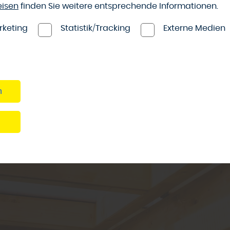
eisen
finden Sie weitere entsprechende Informationen.
ransportieren Regenwasser schnell seitlich nach unten ab
ändigkeit, bieten einen dauerhaften UV-Schutz und weis
rketing
Statistik/Tracking
Externe Medien
ine langjährige Brillanz auf“, empfiehlt Holz-Brehe in Auet
n
n