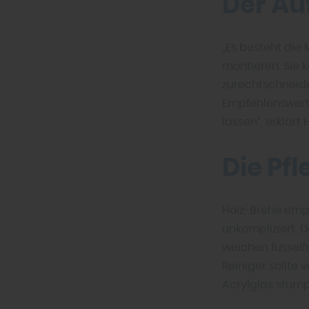
Der Au
„Es besteht die 
montieren. Sie 
zurechtschneid
Empfehlenswert 
lassen“, erklärt 
Die Pfl
Holz-Brehe empf
unkompliziert. 
weichen fusself
Reiniger sollte
Acrylglas stump