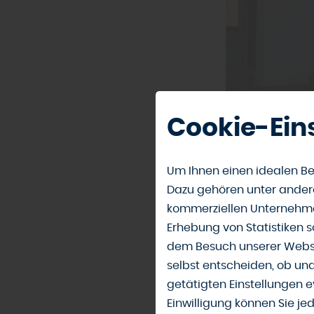
Cookie-Ein
Eine robuste, g
Wetter nutzen z
Um Ihnen einen idealen Be
Holzfachmarkt H
Dazu gehören unter andere
kommerziellen Unternehme
Acrylg
Erhebung von Statistiken s
dem Besuch unserer Webse
selbst entscheiden, ob un
„Acrylglas eign
getätigten Einstellungen e
Terrassen, es g
Einwilligung können Sie je
können. Acryl-