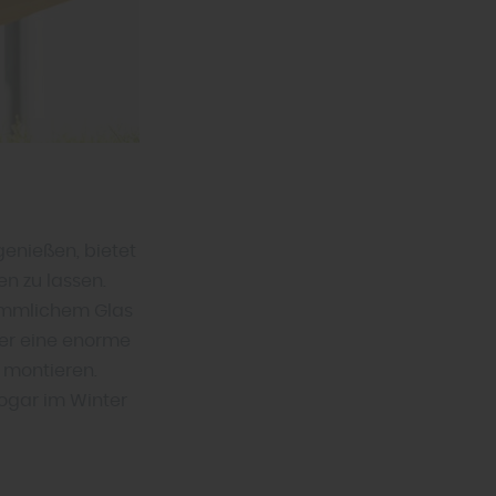
 genießen, bietet
en zu lassen.
rkömmlichem Glas
ber eine enorme
h montieren.
sogar im Winter