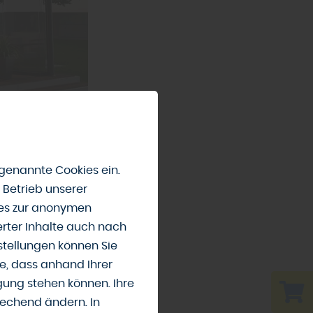
se bei jedem
fiehlt
genannte Cookies ein.
 Betrieb unserer
ies zur anonymen
erter Inhalte auch nach
tellungen können Sie
e, dass anhand Ihrer
 oder neue
ügung stehen können. Ihre
nen Sie wählen
rechend ändern. In
 oder Vordächer