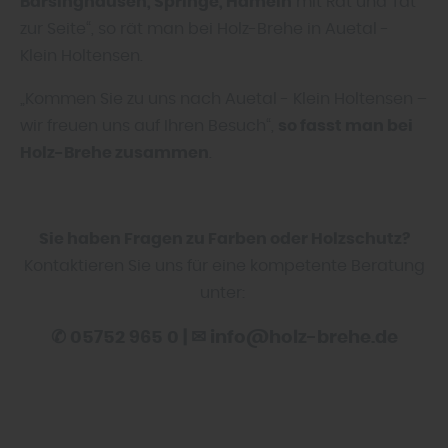
Barsinghausen, Springe, Hameln
mit Rat und Tat
zur Seite“, so rät man bei Holz-Brehe in Auetal -
Klein Holtensen.
„Kommen Sie zu uns nach Auetal - Klein Holtensen –
wir freuen uns auf Ihren Besuch“,
so fasst man bei
Holz-Brehe
zusammen
.
Sie haben Fragen zu Farben oder Holzschutz?
Kontaktieren Sie uns für eine kompetente Beratung
unter:
✆ 05752 965 0 | ✉ info@holz-brehe.de