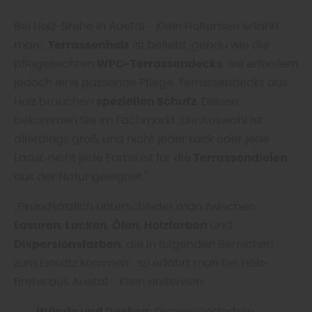
Bei Holz-Brehe in Auetal - Klein Holtensen erfährt
man: „
Terrassenholz
ist beliebt, genau wie die
pflegeleichten
WPC-Terrassendecks
. Sie erfordern
jedoch eine passende Pflege: Terrassendecks aus
Holz brauchen
speziellen Schutz
. Diesen
bekommen Sie im Fachmarkt. Die Auswahl ist
allerdings groß, und nicht jeder Lack oder jede
Lasur, nicht jede Farbe ist für die
Terrassendielen
aus der Natur geeignet.“
„Grundsätzlich unterscheidet man zwischen
Lasuren
,
Lacken
,
Ölen
,
Holzfarben
und
Dispersionsfarben
, die in folgenden Bereichen
zum Einsatz kommen“, so erfährt man bei Holz-
Brehe aus Auetal - Klein Holtensen:
Wände und Decken:
Dispersionsfarben