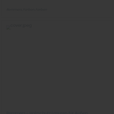
Remmers
Farben
Farben
Remmers - Holzschutz Lasuren für Außen