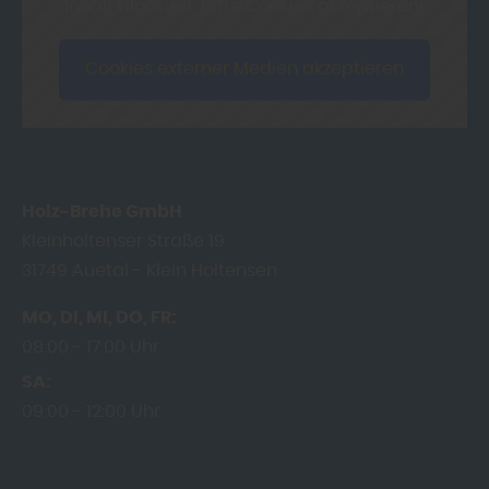
Inhalt blockiert, bitte Cookies akzeptieren!
Cookies externer Medien akzeptieren
Holz-Brehe GmbH
Kleinholtenser Straße 19
31749
Auetal - Klein Holtensen
MO
DI
MI
DO
FR
08:00
17:00 Uhr
SA
09:00
12:00 Uhr