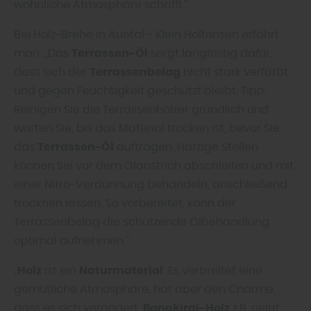
wohnliche Atmosphäre schafft.“
Bei Holz-Brehe in Auetal - Klein Holtensen erfährt
man: „Das
Terrassen-Öl
sorgt langfristig dafür,
dass sich der
Terrassenbelag
nicht stark verfärbt
und gegen Feuchtigkeit geschützt bleibt. Tipp:
Reinigen Sie die Terrassenhölzer gründlich und
warten Sie, bis das Material trocken ist, bevor Sie
das
Terrassen-Öl
auftragen. Harzige Stellen
können Sie vor dem Ölanstrich abschleifen und mit
einer Nitro-Verdünnung behandeln, anschließend
trocknen lassen. So vorbereitet, kann der
Terrassenbelag die schützende Ölbehandlung
optimal aufnehmen.“
„
Holz
ist ein
Naturmaterial
. Es verbreitet eine
gemütliche Atmosphäre, hat aber den Charme,
dass es sich verändert.
Bangkirai-Holz
z.B. neigt