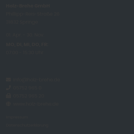
Holz-Brehe GmbH
Phillipp-Reis-Straße 26
31832
Springe
01. Apr.
30. Nov.
MO
DI
MI
DO
FR
07:00
15:30 Uhr
info@holz-brehe.de
05752 965 0
05752 965 20
www.holz-brehe.de
Impressum
Datenschutzerklärung