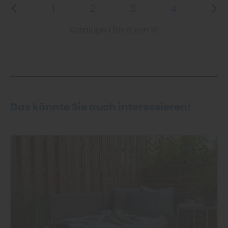
1
2
3
4
Kataloge 1 bis 6 von 19
Das könnte Sie auch interessieren!