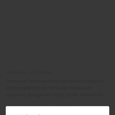
Joda Haus und Garten
Terrassen, Terrassendielen, Bangkirai, Douglasie,
Lärche, Holzterrasse, Schaukel, Kinderspiel,
Spielturm, Spielgeräte, Zaun, Zäune, Sichtschutz
Jorkisch/Joda
Garten
Zaun und Sichtschutz