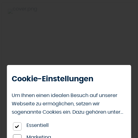
Cookie-Einstellungen
Um Ihnen einen idealen Besuch auf unserer
Webseite zu ermöglichen, setzen wir
sogenannte Cookies ein. Dazu gehören unter
Meister Paneele
anderem Cookies, die für die Steuerung und
Essentiell
Paneele, Systempaneele, Holzpaneele, Holzwand,
den reibungslosen Betrieb unserer
Dekorpaneele - Ihr Lieferant: Meister
kommerziellen Unternehmensseite notwendig
Marketing