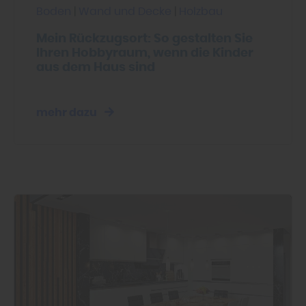
Boden
|
Wand und Decke
|
Holzbau
Mein Rückzugsort: So gestalten Sie
Ihren Hobbyraum, wenn die Kinder
aus dem Haus sind
mehr dazu