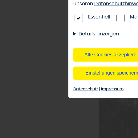
natürlich und la
unseren
Datenschutzhinw
Douglasie oder 
Essentiell
Ma
Auch Kombinati
für moderne Akz
Details anzeigen
Alle Cookies akzeptiere
Einstellungen speicher
Datenschutz
|
Impressum