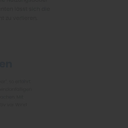
 die Nutzungsdauer
ten lässt sich die
t zu verlieren.
ßen
r“, so erfährt
windanfälligen
achen. Mit
tiv vor Wind