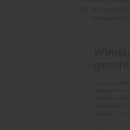
Windschutz sorgt 
der Terrasse deut
Terrasse effek
Windsc
geschü
„Ein gut geplan
man bei Holz-Br
Standorten kann
passenden Zaun-
schützen, ohne 