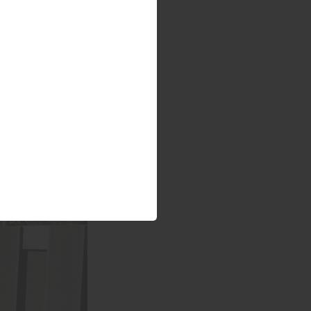
rten wie Lärche,
eich bewährt.
ich und sorgen