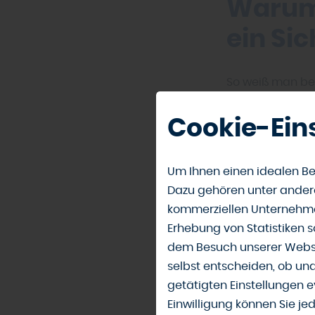
Warum 
ein Si
So weiß man bei
gleichgesetzt, e
und schafft ein
Cookie-Ein
Höhenunterschi
störend empfun
Um Ihnen einen idealen Be
Dazu gehören unter andere
Materi
kommerziellen Unternehme
natürli
Erhebung von Statistiken s
dem Besuch unserer Webse
selbst entscheiden, ob un
„Holz fügt sich 
getätigten Einstellungen e
Brehe in Auetal
Einwilligung können Sie je