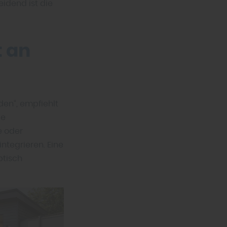
eidend ist die
t an
den“, empfiehlt
ie
e oder
ntegrieren. Eine
ptisch