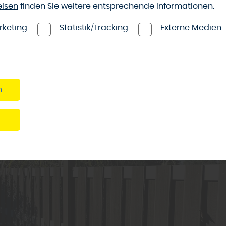
ssen sich farblich individuell anpassen. Langlebige Holza
eisen
finden Sie weitere entsprechende Informationen.
kesseldruckimprägnierte Fichte haben sich im Außenber
rketing
Statistik/Tracking
Externe Medien
onen aus Holz mit Glas- oder Metallelementen sind mögl
ente.
n
n