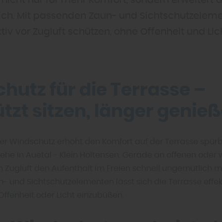
nicht nur für mehr Komfort, sondern erweitert
lich. Mit passenden Zaun- und Sichtschutzelemen
tiv vor Zugluft schützen, ohne Offenheit und Lich
hutz für die Terrasse –
tzt sitzen, länger genie
ter Windschutz erhöht den Komfort auf der Terrasse spürba
ehe in Auetal - Klein Holtensen. Gerade an offenen oder 
 Zugluft den Aufenthalt im Freien schnell ungemütlich m
 und Sichtschutzelementen lässt sich die Terrasse effek
Offenheit oder Licht einzubüßen.