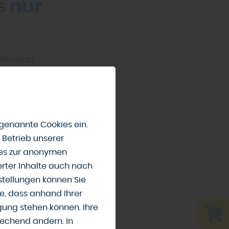
s nur
chtschutz
ungen gezielt ab
stückslage,
te Böen als
genannte Cookies ein.
 Betrieb unserer
l –
ies zur anonymen
erter Inhalte auch nach
tellungen können Sie
e, dass anhand Ihrer
ät man bei Holz-
ügung stehen können. Ihre
lz wirken warm,
rechend ändern. In