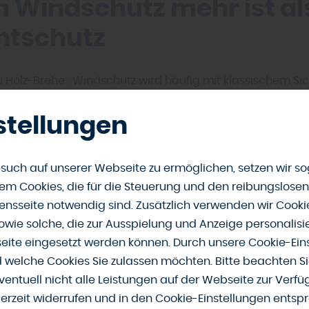
Windschutz mehr ist al
chtschutz
 Holz-Brehe : Windschutz wird häufig mit klassischem Si
rfüllt jedoch eine zusätzliche Funktion. Er lenkt Luftström
 angenehmes Mikroklima auf der Terrasse. Je nach Grund
stellungen
eden oder angrenzender Bebauung können bereits leich
den werden.
such auf unserer Webseite zu ermöglichen, setzen wir so
m Cookies, die für die Steuerung und den reibungslosen
alien aus dem Holzhande
nsseite notwendig sind. Zusätzlich verwenden wir Cook
ch, stabil und vielseitig
owie solche, die zur Ausspielung und Anzeige personalisi
ite eingesetzt werden können. Durch unsere Cookie-Eins
d welche Cookies Sie zulassen möchten. Bitte beachten Si
besonders harmonisch in Garten und Architektur ein“, so r
ventuell nicht alle Leistungen auf der Webseite zur Verf
 - Klein Holtensen. Zaun- und Sichtschutzelemente aus Ho
derzeit widerrufen und in den Cookie-Einstellungen entsp