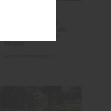
Garten
Eine Gartentreppe
bauen: So gelingt die
perfekte Outdoor-
Treppe
Mehr zu Gartentreppen