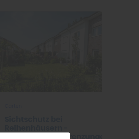
Garten
Sichtschutz bei
Reihenhäusern -
Grundstücksabgrenzungen