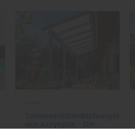
Garten
Terrassenüberdachungen
aus Acrylglas – Die
sonnige Seite der