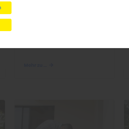
n
Garten
n
Innovativer Werkstoff
für Terrassenböden
Mehr zu ...