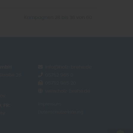
Kampagnen 28 bis 36 von 60
 GmbH
info@holz-brehe.de
-Straße 26
05752 965 0
e
05752 965 20
www.holz-brehe.de
ov.
Impressum
O
FR
Datenschutzerklärung
Uhr