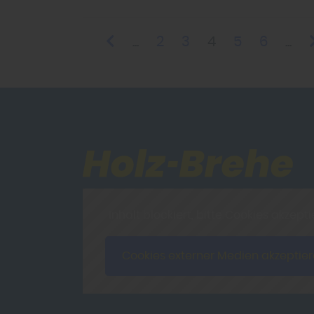
...
2
3
4
5
6
...
Inhalt blockiert, bitte Cookies akzepti
Cookies externer Medien akzeptie