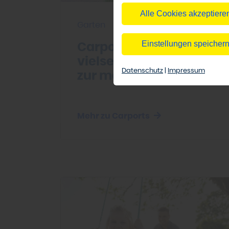
Alle Cookies akzeptiere
Garten
Einstellungen speicher
Carport - die
vielseitige Alternative
Datenschutz
|
Impressum
zur massiven Garage
Mehr zu Carports