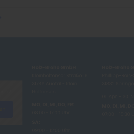
Holz-Brehe GmbH
Holz-Brehe
Kleinholtenser Straße 19
Phillipp-Reis
31749
Auetal - Klein
31832
Spring
Holtensen
eren!
01. Apr.
30. N
MO
DI
MI
DO
FR
MO
DI
MI
D
ren
08:00
17:00 Uhr
07:00
15:30 
SA
09:00
12:00 Uhr