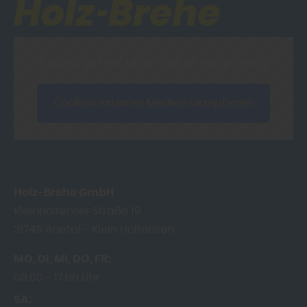
Inhalt blockiert, bitte Cookies akzeptieren!
Cookies externer Medien akzeptieren
Holz-Brehe GmbH
Kleinholtenser Straße 19
31749
Auetal - Klein Holtensen
MO
DI
MI
DO
FR
08:00
17:00 Uhr
SA