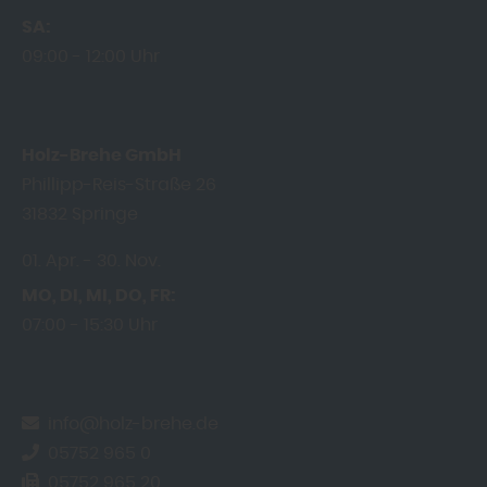
SA
09:00
12:00 Uhr
Holz-Brehe GmbH
Phillipp-Reis-Straße 26
31832
Springe
01. Apr.
30. Nov.
MO
DI
MI
DO
FR
07:00
15:30 Uhr
info@holz-brehe.de
05752 965 0
05752 965 20