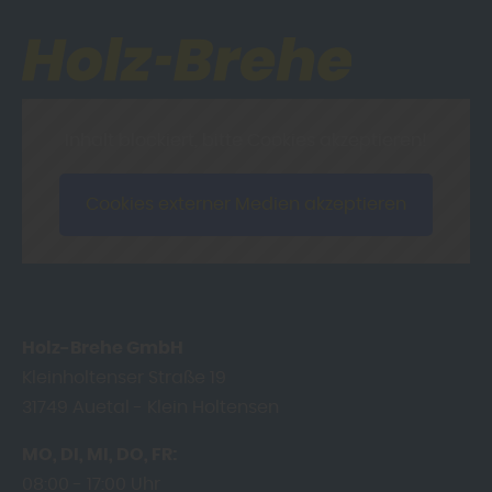
Inhalt blockiert, bitte Cookies akzeptieren!
Cookies externer Medien akzeptieren
Holz-Brehe GmbH
Kleinholtenser Straße 19
31749
Auetal - Klein Holtensen
MO
DI
MI
DO
FR
08:00
17:00 Uhr