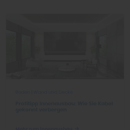
Boden
|
Wand und Decke
Profitipp Innenausbau: Wie Sie Kabel
gekonnt verbergen
Mehr zum Innenausbau