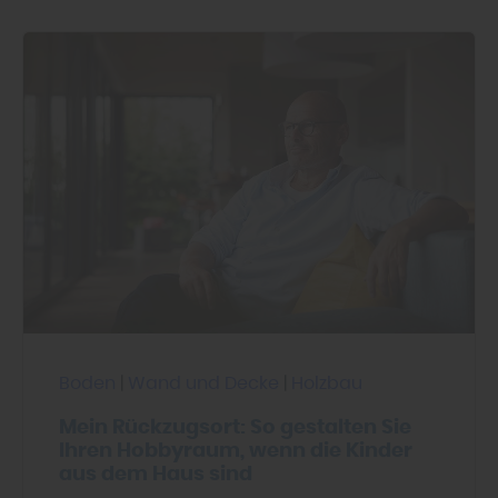
Boden
|
Wand und Decke
|
Holzbau
Mein Rückzugsort: So gestalten Sie
Ihren Hobbyraum, wenn die Kinder
aus dem Haus sind