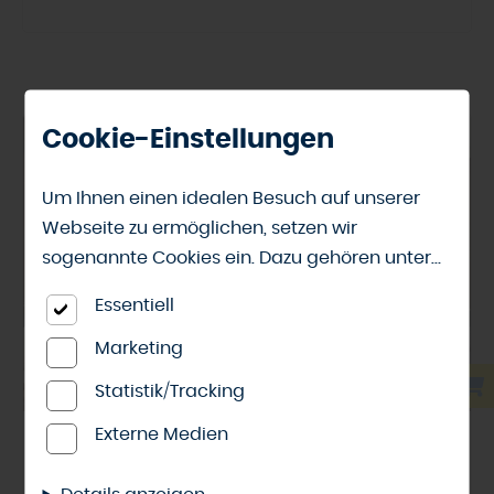
Cookie-Einstellungen
Um Ihnen einen idealen Besuch auf unserer
Webseite zu ermöglichen, setzen wir
sogenannte Cookies ein. Dazu gehören unter
anderem Cookies, die für die Steuerung und
Essentiell
den reibungslosen Betrieb unserer
kommerziellen Unternehmensseite notwendig
Marketing
sind. Zusätzlich verwenden wir Cookies zur
Statistik/Tracking
anonymen Erhebung von Statistiken sowie
Externe Medien
solche, die zur Ausspielung und Anzeige
Innenausbau
|
Wand und Decke
personalisierter Inhalte auch nach dem