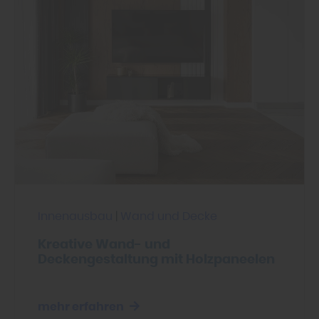
Innenausbau
|
Wand und Decke
Kreative Wand- und
Deckengestaltung mit Holzpaneelen
mehr erfahren